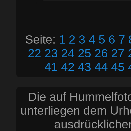
Seite:
1
2
3
4
5
6
7
22
23
24
25
26
27
41
42
43
44
45
Die auf Hummelfoto
unterliegen dem Urh
ausdrücklich