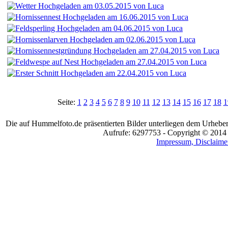
Seite:
1
2
3
4
5
6
7
8
9
10
11
12
13
14
15
16
17
18
1
Die auf Hummelfoto.de präsentierten Bilder unterliegen dem Urheber
Aufrufe: 6297753 - Copyright © 2014
Impressum, Disclaimer