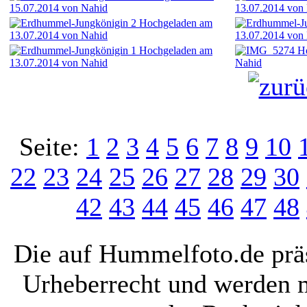
Seite:
1
2
3
4
5
6
7
8
9
10
22
23
24
25
26
27
28
29
30
42
43
44
45
46
47
48
Die auf Hummelfoto.de präs
Urheberrecht und werden 