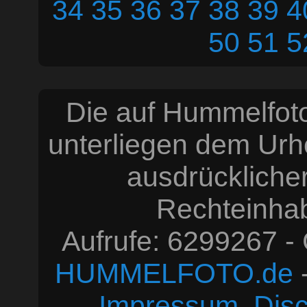
34
35
36
37
38
39
4
50
51
5
Die auf Hummelfoto
unterliegen dem Urh
ausdrücklich
Rechteinhabe
Aufrufe: 6299267 -
HUMMELFOTO.de
-
Impressum, Disc