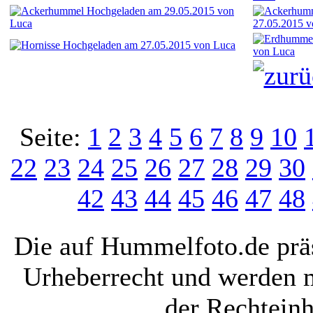
Seite:
1
2
3
4
5
6
7
8
9
10
22
23
24
25
26
27
28
29
30
42
43
44
45
46
47
48
Die auf Hummelfoto.de präs
Urheberrecht und werden 
der Rechteinh