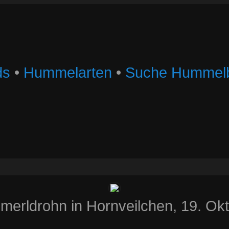
ds
•
Hummelarten
•
Suche Hummelb
erldrohn in Hornveilchen, 19. Ok