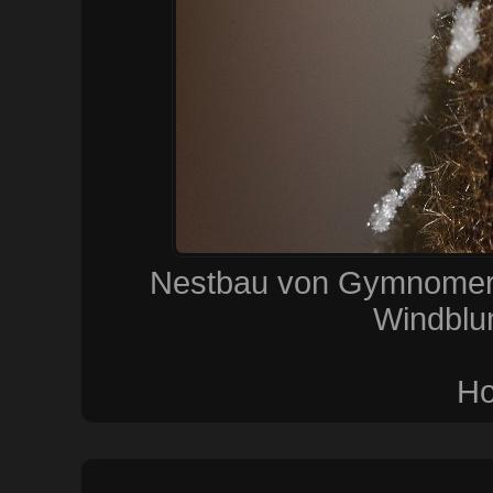
Nestbau von Gymnomerus
Windblu
Ho