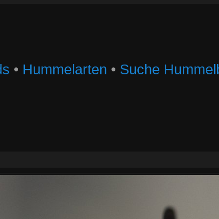
ds
•
Hummelarten
•
Suche Hummelb