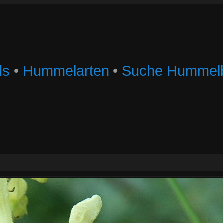
ds
•
Hummelarten
•
Suche Hummelb