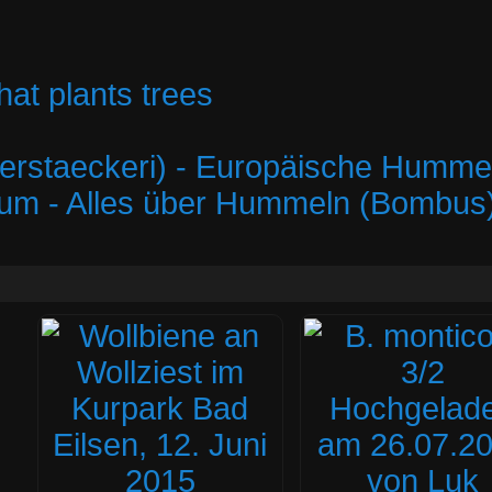
hat plants trees
rstaeckeri) - Europäische Hummel
um - Alles über Hummeln (Bombus