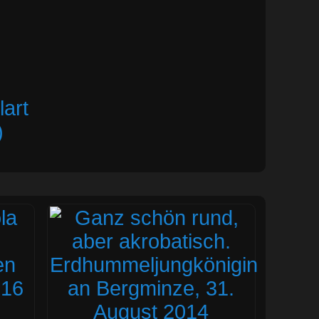
art
)