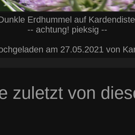
Dunkle Erdhummel auf Kardendiste
-- achtung! pieksig --
ochgeladen am 27.05.2021 von Kar
e zuletzt von die