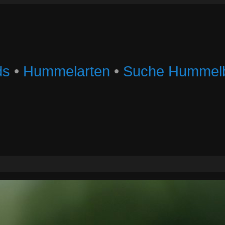
ds
•
Hummelarten
•
Suche Hummelb