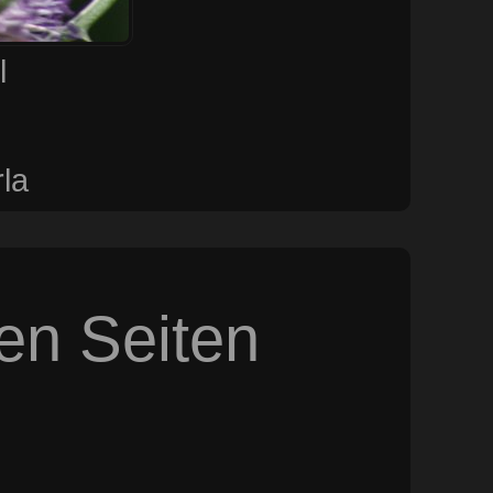
l
la
sen Seiten