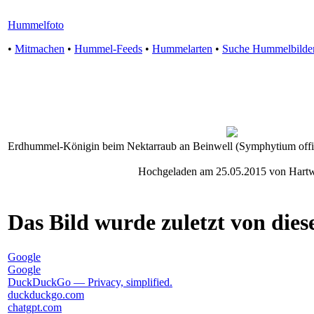
Hummelfoto
•
Mitmachen
•
Hummel-Feeds
•
Hummelarten
•
Suche Hummelbilde
Erdhummel-Königin beim Nektarraub an Beinwell (Symphytium offici
Hochgeladen am 25.05.2015 von Hart
Das Bild wurde zuletzt von diese
Google
Google
DuckDuckGo — Privacy, simplified.
duckduckgo.com
chatgpt.com