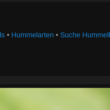
ds
•
Hummelarten
•
Suche Hummelb