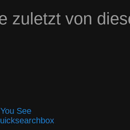
e zuletzt von die
 You See
quicksearchbox