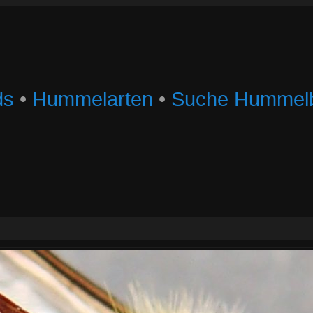
ds
•
Hummelarten
•
Suche Hummelb