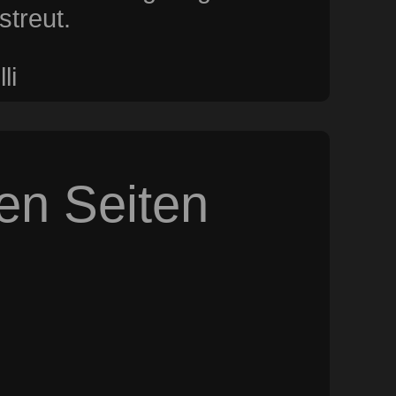
streut.
li
sen Seiten