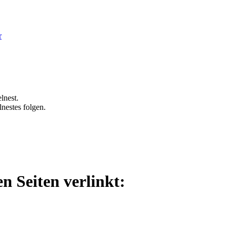
r
lnest.
nestes folgen.
n Seiten verlinkt: