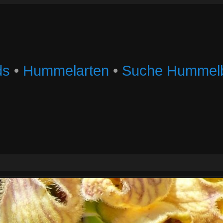
ds
•
Hummelarten
•
Suche Hummelb