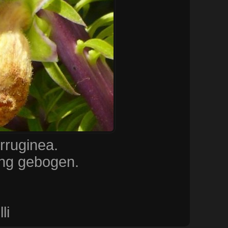
rruginea.
ung gebogen.
li