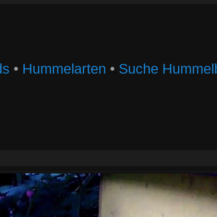
ds
•
Hummelarten
•
Suche Hummelb