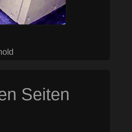
hold
sen Seiten